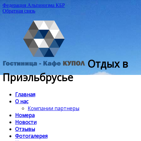
Федерация Альпинизма КБР
Обратная связь
Отдых в
Приэльбрусье
Главная
О нас
Компании партнеры
Номера
Новости
Отзывы
Фотогалерея