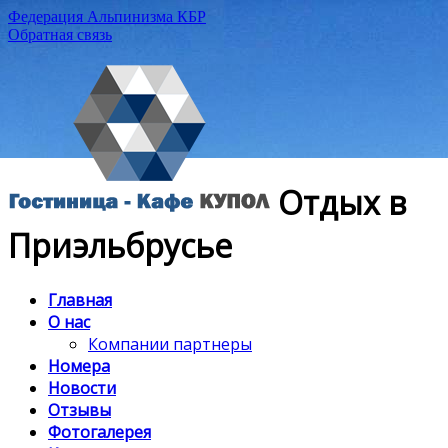
Федерация Альпинизма КБР
Обратная связь
Отдых в
Приэльбрусье
Главная
О нас
Компании партнеры
Номера
Новости
Отзывы
Фотогалерея