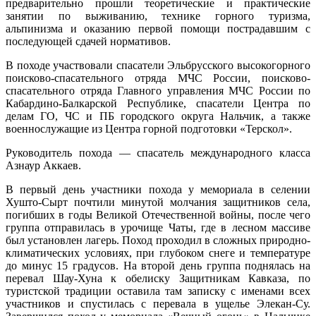
предварительно прошли теоретические и практические
занятии по выживанию, технике горного туризма,
альпинизма и оказанию первой помощи пострадавшим с
последующей сдачей нормативов.
В походе участвовали спасатели Эльбрусского высокогорного
поисково-спасательного отряда МЧС России, поисково-
спасательного отряда Главного управления МЧС России по
Кабардино-Балкарской Республике, спасатели Центра по
делам ГО, ЧС и ПБ городского округа Нальчик, а также
военнослужащие из Центра горной подготовки «Терскол».
Руководитель похода — спасатель международного класса
Азнаур Аккаев.
В первый день участники похода у мемориала в селении
Хушто-Сырт почтили минутой молчания защитников села,
погибших в годы Великой Отечественной войны, после чего
группа отправилась в урочище Чаты, где в лесном массиве
был установлен лагерь. Поход проходил в сложных природно-
климатических условиях, при глубоком снеге и температуре
до минус 15 градусов. На второй день группа поднялась на
перевал Шау-Хуна к обелиску Защитникам Кавказа, по
туристской традиции оставила там записку с именами всех
участников и спустилась с перевала в ущелье Элекан-Су.