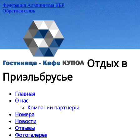
Федерация Альпинизма КБР
Обратная связь
Отдых в
Приэльбрусье
Главная
О нас
Компании партнеры
Номера
Новости
Отзывы
Фотогалерея