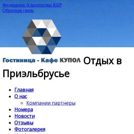
Федерация Альпинизма КБР
Обратная связь
Отдых в
Приэльбрусье
Главная
О нас
Компании партнеры
Номера
Новости
Отзывы
Фотогалерея