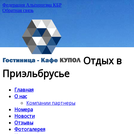
Федерация Альпинизма КБР
Обратная связь
Отдых в
Приэльбрусье
Главная
О нас
Компании партнеры
Номера
Новости
Отзывы
Фотогалерея