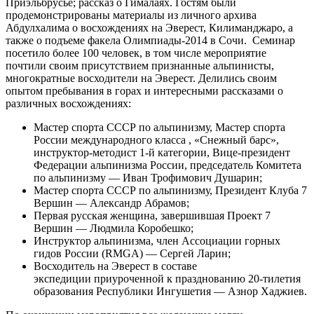
Приэльбрусье; рассказ о Гималаях. Гостям были
продемонстрированы материалы из личного архива
Абдулхалима о восхождениях на Эверест, Килиманджаро, а
также о подъеме факела Олимпиады-2014 в Сочи. Семинар
посетило более 100 человек, в том числе мероприятие
почтили своим присутствием признанные альпинисты,
многократные восходители на Эверест. Делились своим
опытом пребывания в горах и интересными рассказами о
различных восхождениях:
Мастер спорта СССР по альпинизму, Мастер спорта
России международного класса , «Снежный барс»,
инструктор-методист 1-й категории, Вице-президент
Федерации альпинизма России, председатель Комитета
по альпинизму — Иван Трофимович Душарин;
Мастер спорта СССР по альпинизму, Президент Клуба 7
Вершин — Александр Абрамов;
Первая русская женщина, завершившая Проект 7
Вершин — Людмила Коробешко;
Инструктор альпинизма, член Ассоциации горных
гидов России (RMGA) — Сергей Ларин;
Восходитель на Эверест в составе
экспедиции приуроченной к празднованию 20-тилетия
образования Республики Ингушетия — Азнор Хаджиев.